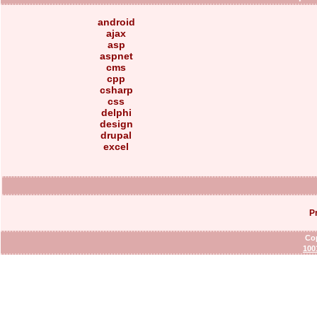
android
ajax
asp
aspnet
cms
cpp
csharp
css
delphi
design
drupal
excel
P
Cop
100