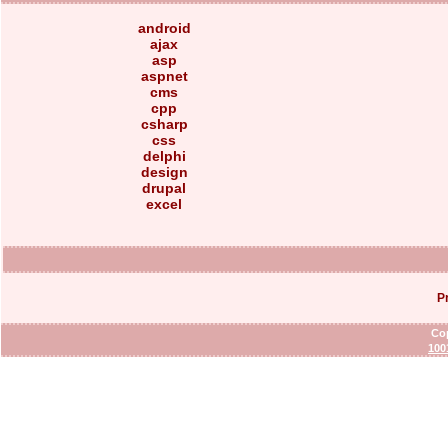
android
ajax
asp
aspnet
cms
cpp
csharp
css
delphi
design
drupal
excel
P
Cop
100