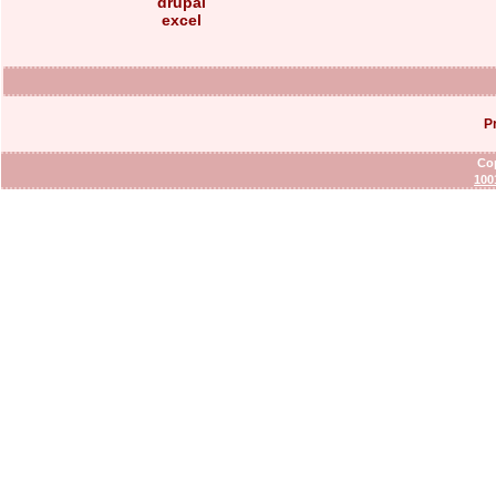
drupal
excel
P
Cop
100