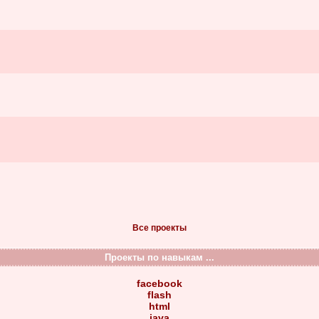
Все проекты
Проекты по навыкам ...
facebook
flash
html
java