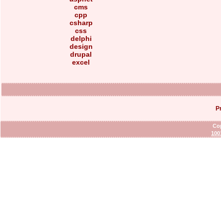
cms
cpp
csharp
css
delphi
design
drupal
excel
P
Cop
100