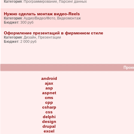
Категория
: Программирование, Парсинг данных
Нужно сделать монтаж видео-Reels
Категория
: Аудио/Видео/Фото, Видеомонтаж
Бюджет
: 300 руб
Оформление презентаций в фирменном стиле
Категория
: Дизайн, Презентации
Бюджет
: 2 000 руб
Проек
android
ajax
asp
aspnet
cms
cpp
csharp
css
delphi
design
drupal
excel