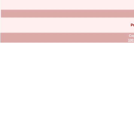
P
Cop
100